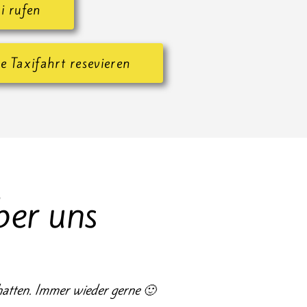
i rufen
e Taxifahrt resevieren
ber uns
hatten. Immer wieder gerne 🙂