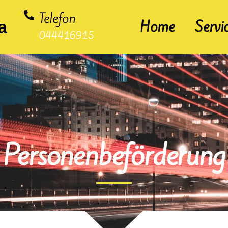
Telefon
a
Home
Servi
044416915
Personenbeförderung