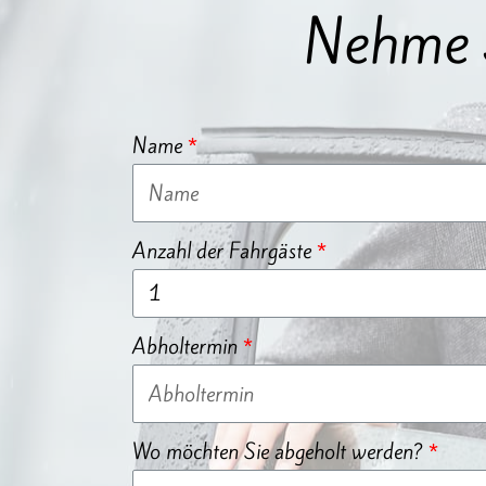
Nehme S
Name
Anzahl der Fahrgäste
Abholtermin
Wo möchten Sie abgeholt werden?