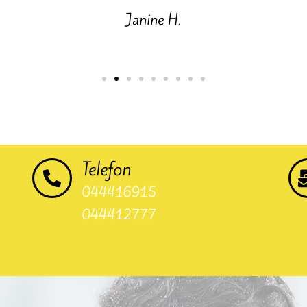
Janine H.
Telefon
044416915
044412777